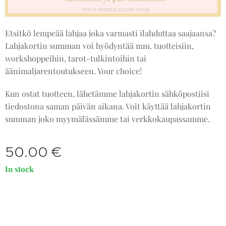
Etsitkö lempeää lahjaa joka varmasti ilahduttaa saajaansa?
Lahjakortin summan voi hyödyntää mm. tuotteisiin,
workshoppeihin, tarot-tulkintoihin tai
äänimaljarentoutukseen. Your choice!
Kun ostat tuotteen, lähetämme lahjakortin sähköpostiisi
tiedostona saman päivän aikana. Voit käyttää lahjakortin
summan joko myymälässämme tai verkkokaupassamme.
50.00
€
In stock