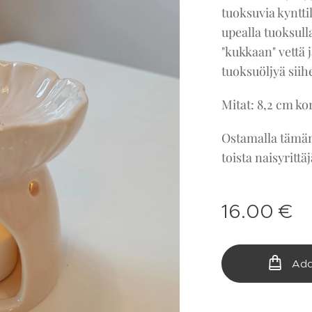
tuoksuvia kynttil
upealla tuoksulla
"kukkaan" vettä j
tuoksuöljyä siih
Mitat: 8,2 cm ko
Ostamalla tämän
toista naisyrit
16.00
€
Add