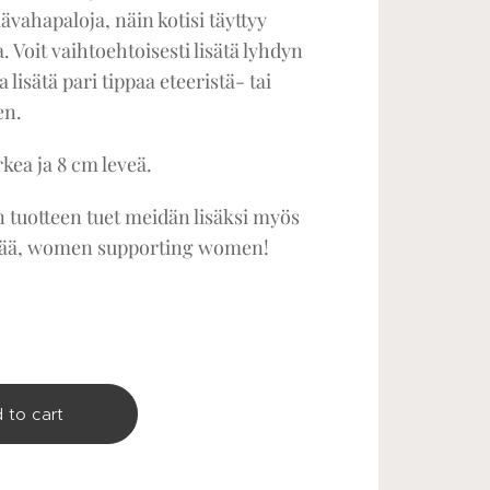
ävahapaloja, näin kotisi täyttyy
. Voit vaihtoehtoisesti lisätä lyhdyn
a lisätä pari tippaa eteeristä- tai
en.
rkea ja 8 cm leveä.
 tuotteen tuet meidän lisäksi myös
täjää, women supporting women!
 to cart