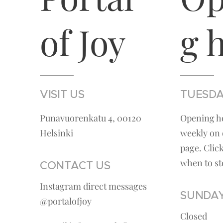
of Joy
g 
VISIT US
TUESDA
Punavuorenkatu 4, 00120
Opening h
Helsinki
weekly on 
page. Clic
when to st
CONTACT US
Instagram direct messages
SUNDAY
@portalofjoy
Closed