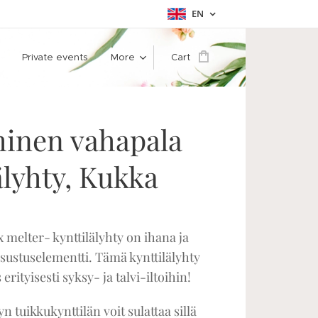
EN
Private events
More
Cart
inen vahapala
älyhty, Kukka
melter- kynttilälyhty on ihana ja
sustuselementti. Tämä kynttilälyhty
 erityisesti syksy- ja talvi-iltoihin!
n tuikkukynttilän voit sulattaa sillä