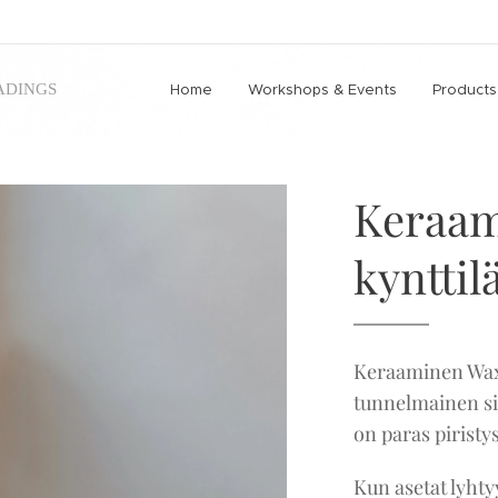
ADINGS
Home
Workshops & Events
Products
Keraam
kynttil
Keraaminen Wax 
tunnelmainen si
on paras piristys
Kun asetat lyhtyy