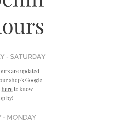
hours
Y - SATURDAY
ours are updated
our shop's Google
k
here
to know
op by!
 - MONDAY