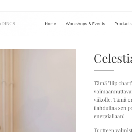
ADINGS
Home
Workshops & Events
Products
Celesti
Tämä "flip chart"
voimaannuttavan
viikolle. Tämä o
ilahduttaa sen po
energiallaan!
Tuotteen valmist