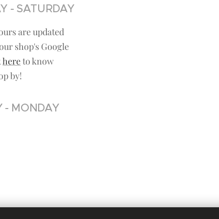
Y - SATURDAY
ours are updated
our shop's Google
k
here
to know
op by!
 - MONDAY