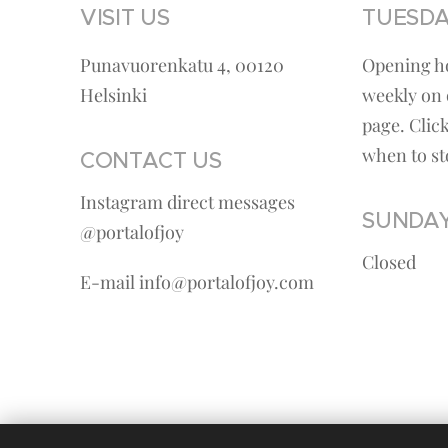
VISIT US
TUESDA
Punavuorenkatu 4, 00120
Opening h
Helsinki
weekly on 
page. Clic
when to st
CONTACT US
Instagram direct messages
SUNDAY
@portalofjoy
Closed
E-mail info@portalofjoy.com