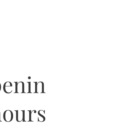
enin
hours