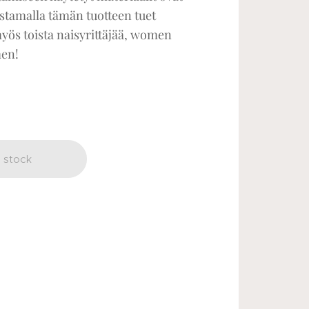
Ostamalla tämän tuotteen tuet
yös toista naisyrittäjää, women
en!
 stock