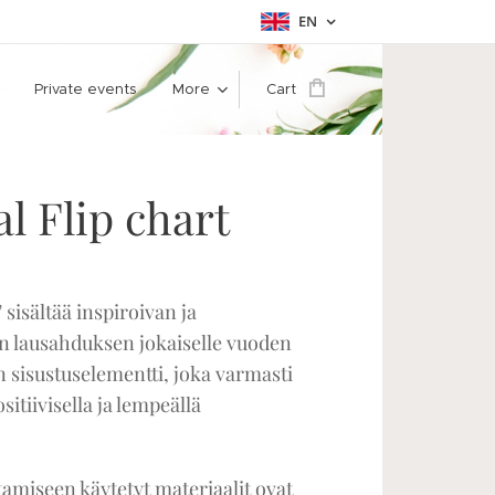
EN
Private events
More
Cart
al Flip chart
 sisältää inspiroivan ja
 lausahduksen jokaiselle vuoden
n sisustuselementti, joka varmasti
sitiivisella ja lempeällä
amiseen käytetyt materiaalit ovat