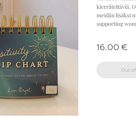
kierrätettäviä. 
meidän lisäksi m
supporting wom
16.00
€
Out of