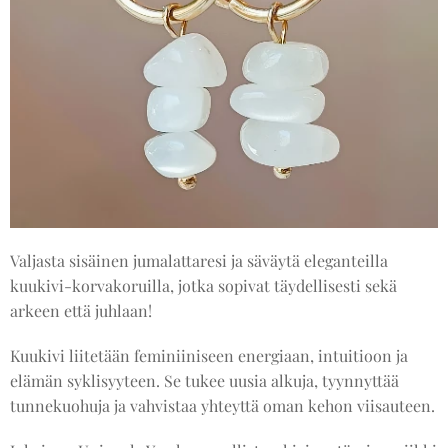
Valjasta sisäinen jumalattaresi ja säväytä eleganteilla
kuukivi-korvakoruilla, jotka sopivat täydellisesti sekä
arkeen että juhlaan!
Kuukivi liitetään feminiiniseen energiaan, intuitioon ja
elämän syklisyyteen. Se tukee uusia alkuja, tyynnyttää
tunnekuohuja ja vahvistaa yhteyttä oman kehon viisauteen.