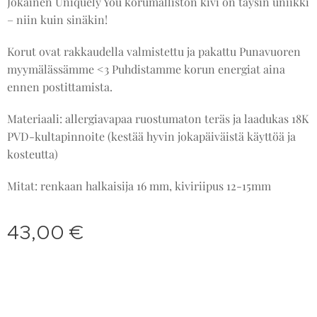
Jokainen Uniquely You korumalliston kivi on täysin uniikki
– niin kuin sinäkin!
Korut ovat rakkaudella valmistettu ja pakattu Punavuoren
myymälässämme <3 Puhdistamme korun energiat aina
ennen postittamista.
Materiaali: allergiavapaa ruostumaton teräs ja laadukas 18K
PVD-kultapinnoite (kestää hyvin jokapäiväistä käyttöä ja
kosteutta)
Mitat: renkaan halkaisija 16 mm, kiviriipus 12-15mm
43,00
€