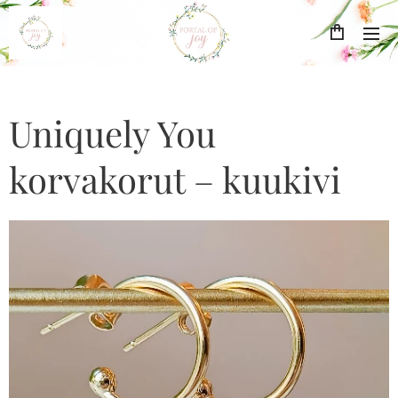
Uniquely You
korvakorut – kuukivi