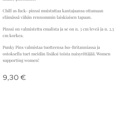
Chill as fuck- pinssi muistuttaa kantajaansa ottamaan
elämässä vähän rennommin laiskiaisen tapaan.
Pinssi on valmistettu emalista ja se on n. 3 cm leveä ja n. 2,5
cm korkea.
Punky Pins valmistaa tuotteensa Iso-Britanniassa ja
ostoksella tuet meidän lisäksi toista naisyrittäjää. Women
supporting women!
9,30
€