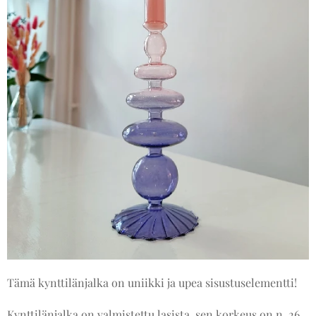
Tämä kynttilänjalka on uniikki ja upea sisustuselementti!
Kynttilänjalka on valmistettu lasista, sen korkeus on n. 26