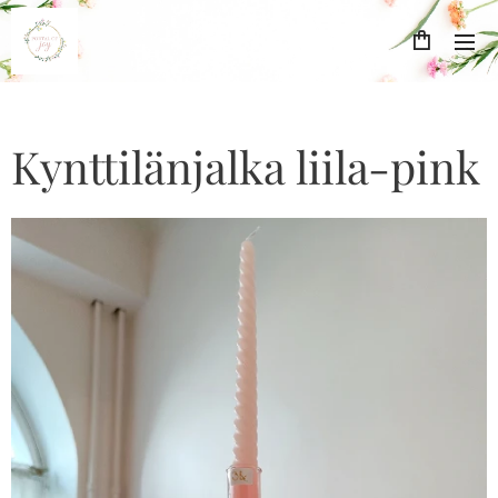
Kynttilänjalka liila-pink