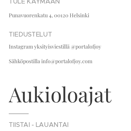
TULE KÄYMÄÄN
Punavuorenkatu 4, 00120 Helsinki
TIEDUSTELUT
Instagram yksityisviestillä @portalofjoy
Sähköpostilla info@portalofjoy.com
Aukioloajat
TIISTAI - LAUANTAI