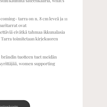
astuu kauniita sateenkaaria, what's
coming- tarra on n. 8 cm leveä ja 11
aritarrat ovat
ettäviä eivätkä tahmaa ikkunalasia
 Tarra toimitetaan kirjekuoren
 brändin tuotteen tuet meidän
aisyrittäjää, women supporting
ostoskoriin