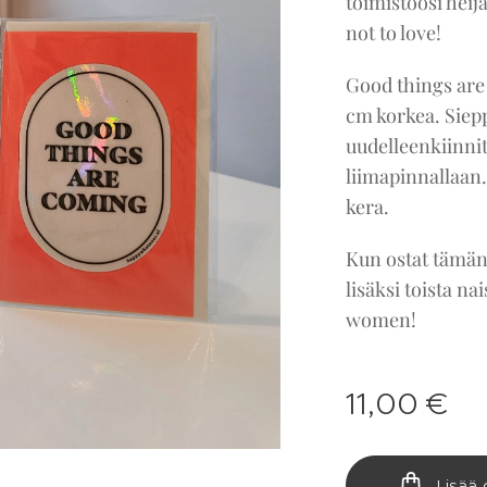
toimistoosi heij
not to love!
Good things are 
cm korkea. Siepp
uudelleenkiinnit
liimapinnallaan.
kera.
Kun ostat tämän
lisäksi toista n
women!
11,00
€
Lisää 