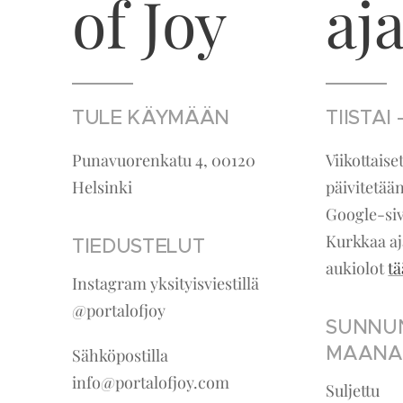
of Joy
aja
TULE KÄYMÄÄN
TIISTAI
Punavuorenkatu 4, 00120
Viikottaise
Helsinki
päivitetä
Google-siv
Kurkkaa aj
TIEDUSTELUT
aukiolot
tä
Instagram yksityisviestillä
@portalofjoy
SUNNUN
MAANA
Sähköpostilla
info@portalofjoy.com
Suljettu