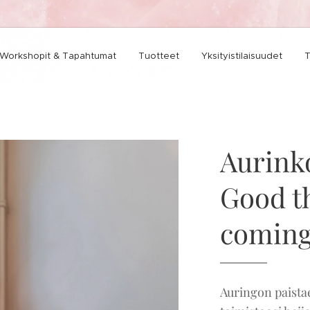
Workshopit & Tapahtumat
Tuotteet
Yksityistilaisuudet
T
Aurink
Good t
comin
Auringon paistaes