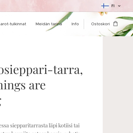
FI
arot-tulkinnat
Meidän tarina
Info
Ostoskori
osieppari-tarra,
hings are
g
sa siepparitarrasta läpi kotiisi tai