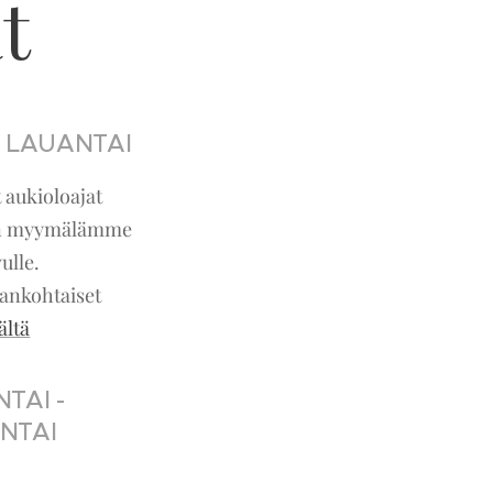
t
 - LAUANTAI
t aukioloajat
än myymälämme
ulle.
ankohtaiset
ältä
TAI -
NTAI